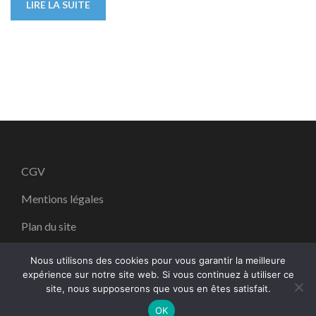
LIRE LA SUITE
CGV
Mentions légales
Plan du site
Nous utilisons des cookies pour vous garantir la meilleure
expérience sur notre site web. Si vous continuez à utiliser ce
site, nous supposerons que vous en êtes satisfait.
Copyright ©2026
ART PYRO
.
School Zone | Dévelopé par
Thème Rara
. Propulsé par
WordPress
.
OK