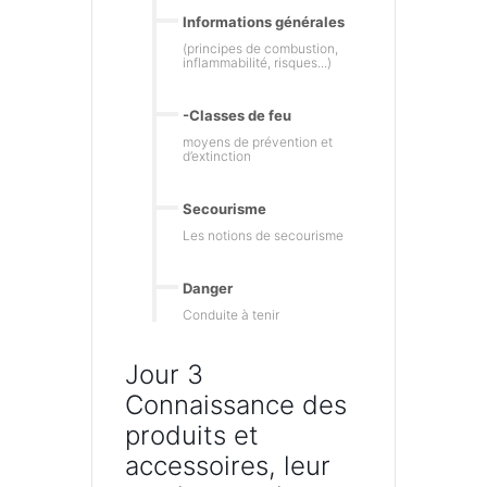
Informations générales
(principes de combustion,
inflammabilité, risques...)
-Classes de feu
moyens de prévention et
d’extinction
Secourisme
Les notions de secourisme
Danger
Conduite à tenir
Jour 3
Connaissance des
produits et
accessoires, leur