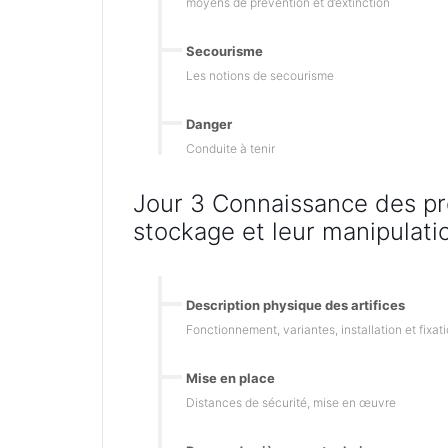
moyens de prévention et d’extinction
Secourisme
Les notions de secourisme
Danger
Conduite à tenir
Jour 3 Connaissance des pro
stockage et leur manipulati
Description physique des artifices
Fonctionnement, variantes, installation et fixat
Mise en place
Distances de sécurité, mise en œuvre