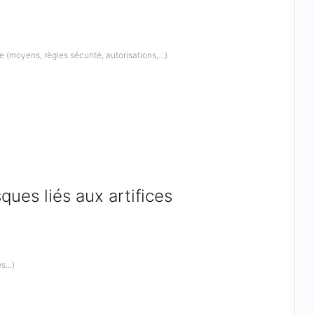
e (moyens, règles sécurité, autorisations,...)
ues liés aux artifices
...)