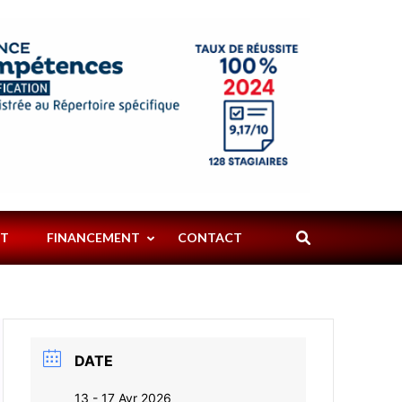
ART
SPECTACLES
PYROTECHNIQU
PYRO
NT
FINANCEMENT
CONTACT
DATE
13 - 17 Avr 2026