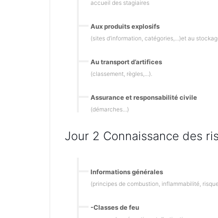
accueil des stagiaires
Aux produits explosifs
(sites d’information, catégories,...)et au stockag
Au transport d’artifices
(classement, règles,...).
Assurance et responsabilité civile
(démarches...)
Jour 2 Connaissance des risq
Informations générales
(principes de combustion, inflammabilité, risques
-Classes de feu