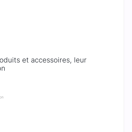
duits et accessoires, leur
on
ion