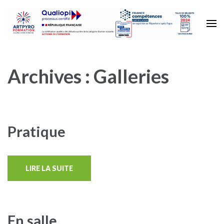
Aller
au
contenu
ART PYRO
SPECTACLES PYROTECHNIQUES
(Pressez
Entrée)
Archives :
Galleries
Pratique
LIRE LA SUITE
En salle