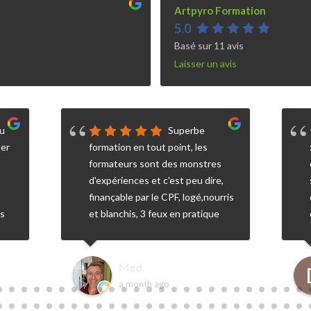
Artpyro Formation
5.0
Basé sur 11 avis
Laisser un avis
du
Superbe
per
formation en tout point, les
formateurs sont des monstres
d'expériences et c'est peu dire,
finançable par le CPF, logé,nourris
us
et blanchis, 3 feux en pratique
pour valider le N1, je recommande
vivement!Encore merci pour
cette expérience hors du
Med
commun
a month ago