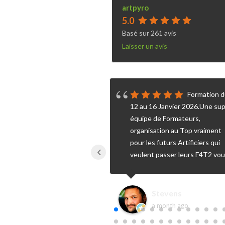
artpyro
5.0
Basé sur
261
avis
Laisser un avis
Expérience
Formation 
teurs et leurs passions
12 au 16 Janvier 2026.Une su
étier si particulier
équipe de Formateurs,
organisation au Top vraiment
pour les futurs Artificiers qui
‹
veulent passer leurs F4T2 vo
pouvez y aller les yeux
fermés.Merci ART PYRO
FORMATION.
rnard Ferriol
Stevens
years ago
a month ago