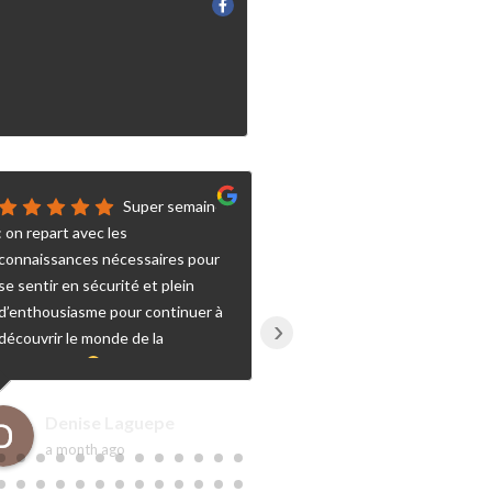
Super semaine
Su
: on repart avec les
formation, supers fo
connaissances nécessaires pour
se sentir en sécurité et plein
d’enthousiasme pour continuer à
›
découvrir le monde de la
pyrotechnie
! Grand merci à
Alex et Micka !
Denise Laguepe
Florian Lega
a month ago
a month ago