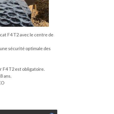
icat F4 T2 avec le centre de
r une sécurité optimale des
er F4 T2 est obligatoire.
8 ans.
PCO