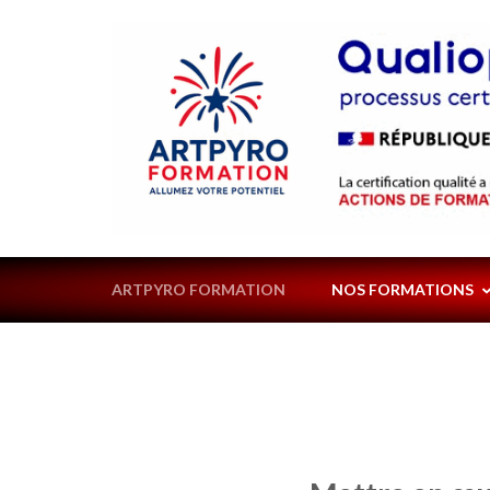
Aller
au
contenu
(Pressez
Entrée)
ARTPYRO FORMATION
NOS FORMATIONS