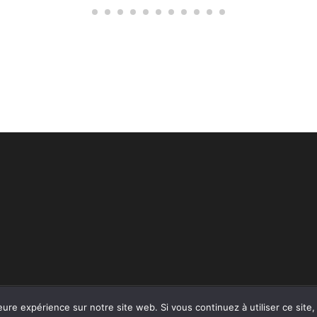
2026
ART PYRO
.
School Zone | Dévelopé par
Thème Rara
. Propulsé p
eure expérience sur notre site web. Si vous continuez à utiliser ce sit