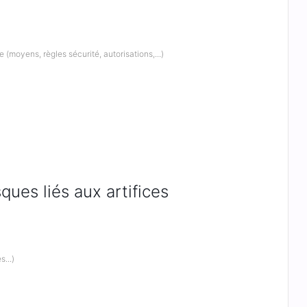
e (moyens, règles sécurité, autorisations,...)
ues liés aux artifices
...)