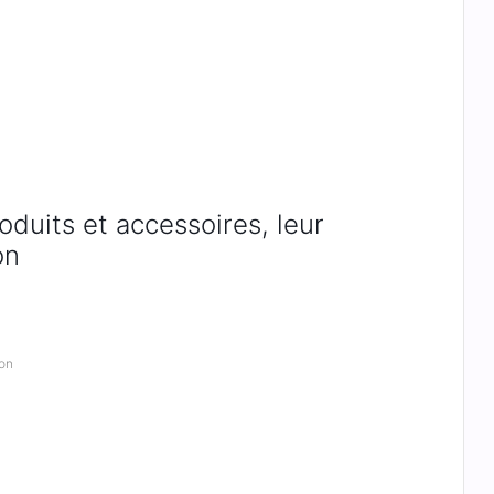
duits et accessoires, leur
on
ion