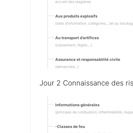
accueil des stagiaires
Aux produits explosifs
(sites d’information, catégories,...)et au stockag
Au transport d’artifices
(classement, règles,...).
Assurance et responsabilité civile
(démarches...)
Jour 2 Connaissance des risq
Informations générales
(principes de combustion, inflammabilité, risques
-Classes de feu