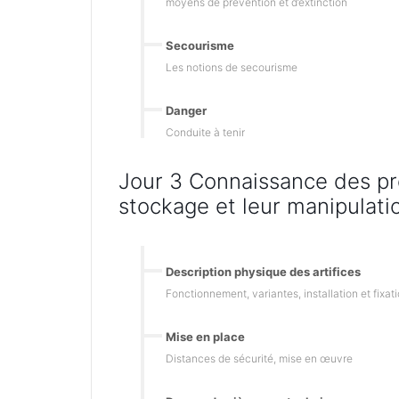
moyens de prévention et d’extinction
Secourisme
Les notions de secourisme
Danger
Conduite à tenir
Jour 3 Connaissance des pro
stockage et leur manipulati
Description physique des artifices
Fonctionnement, variantes, installation et fixat
Mise en place
Distances de sécurité, mise en œuvre