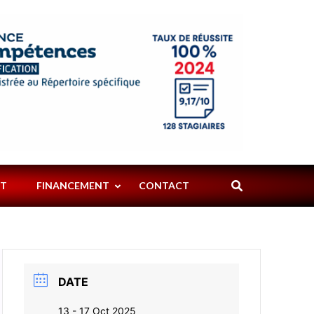
ART
SPECTACLES
PYROTECHNIQU
PYRO
NT
FINANCEMENT
CONTACT
DATE
13 - 17 Oct 2025